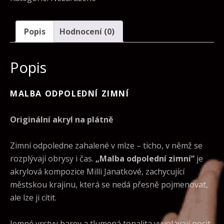
Popis
Hodnocení (0)
Popis
MALBA ODPOLEDNÍ ZIMNÍ
Originální akryl na plátně
Zimní odpoledne zahalené v mlze – ticho, v němž se
rozplývají obrysy i čas.
„Malba odpolední zimní“
je
akrylová kompozice Milli Janatkové, zachycující
městskou krajinu, která se nedá přesně pojmenovat,
ale lze ji cítit.
Jemné vrstvy barev a tlumená tonalita vyvolávají pocit