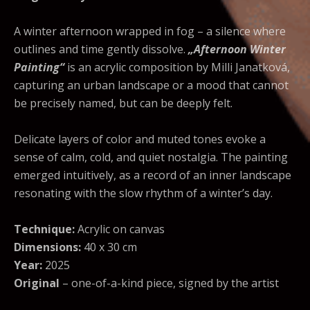
A winter afternoon wrapped in fog – a silence where
outlines and time gently dissolve.
„Afternoon Winter
Painting“
is an acrylic composition by Milli Janatková,
capturing an urban landscape or a mood that cannot
be precisely named, but can be deeply felt.
Delicate layers of color and muted tones evoke a
sense of calm, cold, and quiet nostalgia. The painting
emerged intuitively, as a record of an inner landscape
resonating with the slow rhythm of a winter’s day.
Technique:
Acrylic on canvas
Dimensions:
40 x 30 cm
Year:
2025
Original
– one-of-a-kind piece, signed by the artist