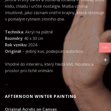
klidu, chladu i určité nostalgie. Malba vznikla
intuitivně, jako záznam vnitřní krajiny, která rezonuje
s pomalým rytmem zimního dne.
Technika
: Akryl na plátně
Rozměry
: 40 x 30 cm
Rok vzniku
: 2024
CZK
Originál
– jediný kus, podepsán autorkou
Vhodné do interiéru, který hledá klid, hloubku a
prostor pro tiché vnímání.
…
AFTERNOON WINTER PAINTING
Original Acrylic on Canvas