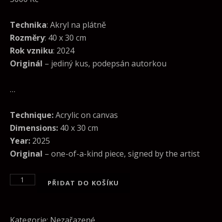
Technika
: Akryl na plátně
Rozměry
: 40 x 30 cm
Rok vzniku
: 2024
Originál
– jediný kus, podepsán autorkou
…
Technique:
Acrylic on canvas
Dimensions:
40 x 30 cm
Year:
2025
Original
– one-of-a-kind piece, signed by the artist
Malba "Zimní odpoledne" množství
PŘIDAT DO KOŠÍKU
Kategorie:
Nezařazené