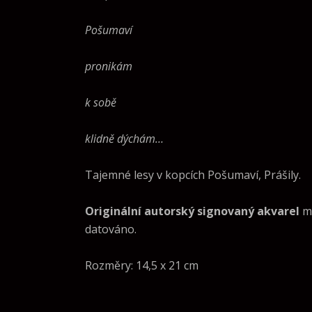
Pošumaví
pronikám
k sobě
klidně dýchám…
Tajemné lesy v kopcích Pošumaví, Prášily.
Originální autorský signovaný akvarel
ma
datováno.
Rozměry: 14,5 x 21 cm