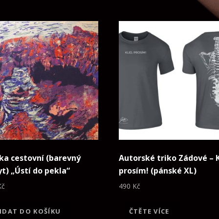
ka cestovní (barevný
Autorské triko Zádové – K
yt) „Ústí do pekla“
prosím! (pánské XL)
Kč
490
Kč
IDAT DO KOŠÍKU
ČTĚTE VÍCE