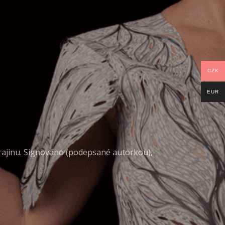
CZK
EUR
ajinu. Signováno (podepsané autorkou),