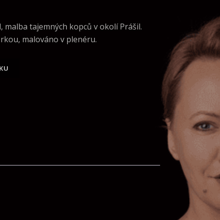
, malba tajemných kopců v okolí Prášil.
rkou, malováno v plenéru.
el "Prášily" množství
ÍKU