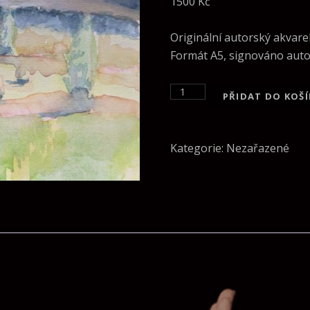
1500
Kč
Originální autorský akvarel
Formát A5, signováno auto
Autorský originální akvar
PŘIDAT DO KOŠ
Kategorie:
Nezařazené