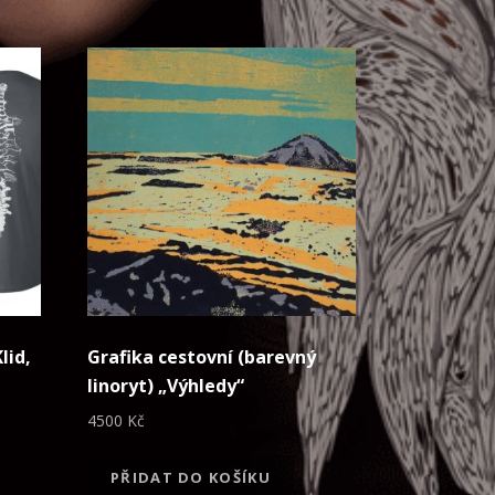
lid,
Grafika cestovní (barevný
linoryt) „Výhledy“
4500
Kč
PŘIDAT DO KOŠÍKU