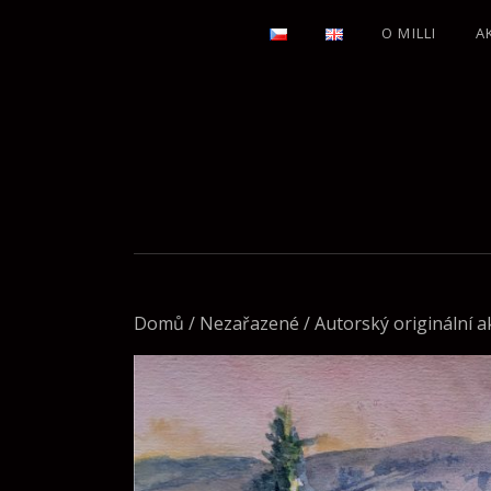
O MILLI
A
Domů
/
Nezařazené
/ Autorský originální ak