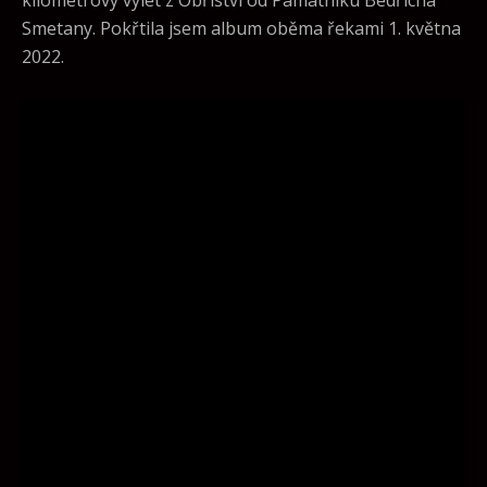
kilometrový výlet z Obříství od Památníku Bedřicha
Smetany. Pokřtila jsem album oběma řekami 1. května
2022.