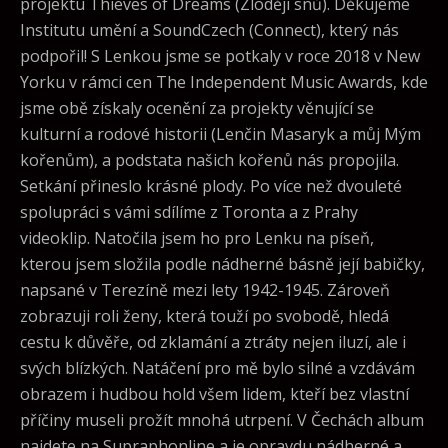
projektu Thieves of Dreams (Zloději snů). Děkujeme
Institutu umění a SoundCzech (Connect), který nás
podpořil! S Lenkou jsme se potkaly v roce 2018 v New
Yorku v rámci cen The Independent Music Awards, kde
jsme obě získaly ocenění za projekty věnující se
kulturní a rodové historii (Lenčin Masaryk a můj Mým
kořenům), a podstata našich kořenů nás propojila.
Setkání přineslo krásné plody. Po více než dvouleté
spolupráci s vámi sdílíme z Toronta a z Prahy
videoklip. Natočila jsem ho pro Lenku na píseň,
kterou jsem složila podle nádherné básně její babičky,
napsané v Terezíně mezi lety 1942-1945. Zároveň
zobrazuji roli ženy, která touží po svobodě, hledá
cestu k důvěře, od zklamání a ztráty nejen iluzí, ale i
svých blízkých. Natáčení pro mě bylo silné a vzdávám
obrazem i hudbou hold všem lidem, kteří bez vlastní
příčiny museli prožít mnohá utrpení. V Čechách album
najdete na Supraphonline a je opravdu nádherné a