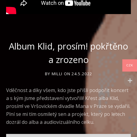
Album Klid, prosím! pokřtěno
a zrozeno
CZK
BY
MILLI
ON
24.5.2022
Vděčnost a díky všem, kdo jste přišli podpořit koncert
a s kým jsme představení vytvořili! Křest alba Klid,
prosím! ve Vršovickém divadle Mana v Praze se vydařil.
Plní se mi tím osmiletý sen a projekt, který po letech
dozrál do alba a audiovizuálního celku.