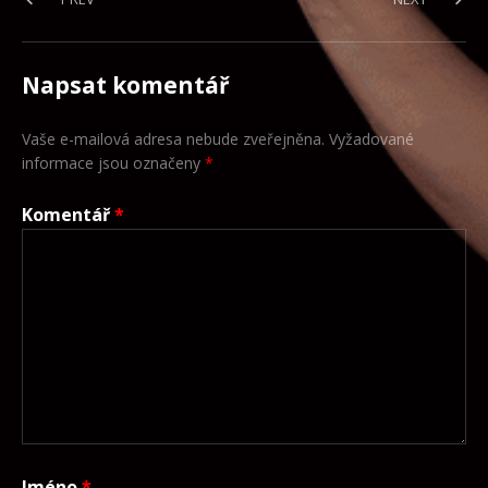
Navigace pro příspěvek
Napsat komentář
Vaše e-mailová adresa nebude zveřejněna.
Vyžadované
informace jsou označeny
*
Komentář
*
Jméno
*